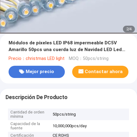
2
/
4
Módulos de píxeles LED IP68 impermeable DC5V
Amarillo 50pcs una cuerda luz de Navidad LED Led
Dot Maxtril 9mm luz de punto
Precio：christmas LED light
MOQ：50pcs/string
Mejor precio
Contactar ahora
Descripción De Producto
Cantidad de orden
50pcs/string
mínima
Capacidad de la
10,000,000pcs/day
fuente
Certificación
CE ROHS