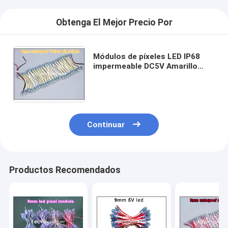
Obtenga El Mejor Precio Por
Módulos de píxeles LED IP68
impermeable DC5V Amarillo
50pcs una cuerda luz de
Navidad LED Led Dot Maxtril
9mm luz de punto
Continuar
Productos Recomendados