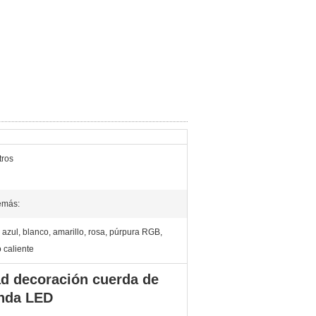
tros
emás:
 azul, blanco, amarillo, rosa, púrpura RGB,
 caliente
ad decoración cuerda de
anda LED