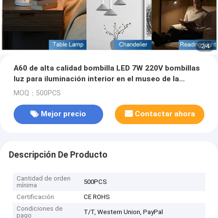
2
/
4
A60 de alta calidad bombilla LED 7W 220V bombillas
luz para iluminación interior en el museo de la
habitación
MOQ：500PCS
Mejor precio
Contactar ahora
Descripción De Producto
Cantidad de orden
500PCS
mínima
Certificación
CE ROHS
Condiciones de
T/T, Western Union, PayPal
pago