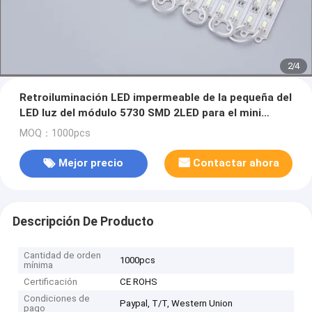
2
/
4
Retroiluminación LED impermeable de la pequeña del
LED luz del módulo 5730 SMD 2LED para el mini
sigange DC12V de la muestra y de la letra
MOQ：1000pcs
Mejor precio
Contactar ahora
Descripción De Producto
Cantidad de orden
1000pcs
mínima
Certificación
CE ROHS
Condiciones de
Paypal, T/T, Western Union
pago