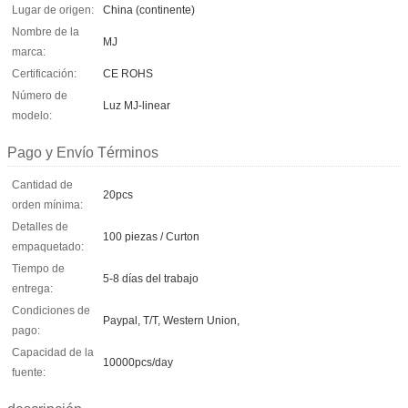
Lugar de origen:
China (continente)
Nombre de la
MJ
marca:
Certificación:
CE ROHS
Número de
Luz MJ-linear
modelo:
Pago y Envío Términos
Cantidad de
20pcs
orden mínima:
Detalles de
100 piezas / Curton
empaquetado:
Tiempo de
5-8 días del trabajo
entrega:
Condiciones de
Paypal, T/T, Western Union,
pago:
Capacidad de la
10000pcs/day
fuente: